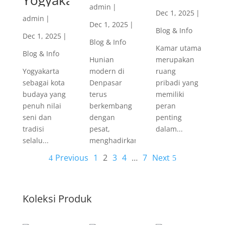
Yogyakarta
admin
|
Dec 1, 2025
|
admin
|
Dec 1, 2025
|
Blog & Info
Dec 1, 2025
|
Blog & Info
Kamar utama
Blog & Info
Hunian
merupakan
Yogyakarta
modern di
ruang
sebagai kota
Denpasar
pribadi yang
budaya yang
terus
memiliki
penuh nilai
berkembang
peran
seni dan
dengan
penting
tradisi
pesat,
dalam...
selalu...
menghadirkan...
Previous
1
2
3
4
…
7
Next
Koleksi Produk