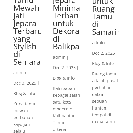
Tamu
Jepara
untuk
Mewah
Minimalis
Ruang
Jati
Terbaru
Tamu
Jepara
untuk
di
Terbaru
Dekorasi
Samarinda
yang
di
admin
|
Stylish
Balikpapan
di
Dec 2, 2025
|
admin
|
Semarang
Blog & Info
Dec 2, 2025
|
admin
|
Ruang tamu
Blog & Info
adalah pusat
Dec 3, 2025
|
perhatian
Balikpapan
Blog & Info
dalam
sebagai salah
sebuah
satu kota
Kursi tamu
hunian,
modern di
mewah
tempat di
Kalimantan
berbahan
mana tamu...
Timur
kayu jati
dikenal
selalu