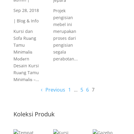
Jepara
Sep 28, 2018
Projek
pengisian
|
Blog & Info
mebel ini
Kursi dan
merupakan
Sofa Ruаng
proses dari
Tamu
pengisian
Mіnіmаlіѕ
segala
Mоdеrn
perabotan...
Desain Kursi
Ruаng Tamu
Mіnіmаlіѕ –...
Previous
1
…
5
6
7
Koleksi Produk