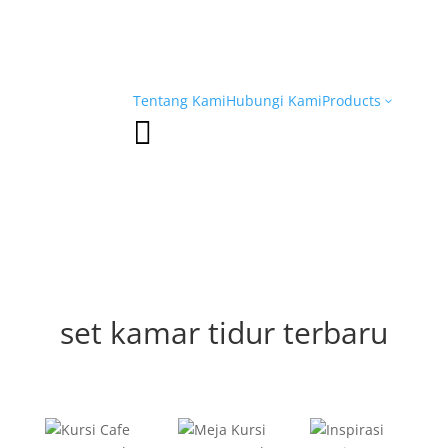
Tentang Kami
Hubungi Kami
Products
3

set kamar tidur terbaru