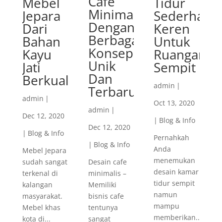
Cafe
Mebel
Tidur
Minimalis
Jepara
Sederhana
Dengan
Dari
Keren
Berbagai
Bahan
Untuk
Konsep
Kayu
Ruangan
Unik
Jati
Sempit
Dan
Berkualitas
admin
|
Terbaru
admin
|
Oct 13, 2020
admin
|
Dec 12, 2020
|
Blog & Info
Dec 12, 2020
|
Blog & Info
Pernahkah
|
Blog & Info
Anda
Mebel Jepara
menemukan
sudah sangat
Desain cafe
desain kamar
terkenal di
minimalis –
tidur sempit
kalangan
Memiliki
namun
masyarakat.
bisnis cafe
mampu
Mebel khas
tentunya
memberikan...
kota di...
sangat