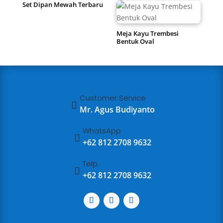
Set Dipan Mewah Terbaru
Meja Kayu Trembesi
Bentuk Oval
Customer Service

Mr. Agus Budiyanto
WhatsApp

+62 812 2708 9632
Telp

+62 812 2708 9632