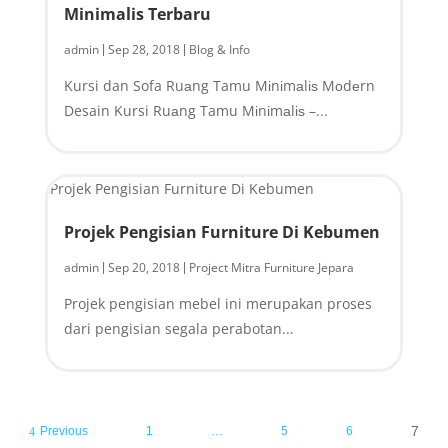
Minimalis Terbaru
admin
Sep 28, 2018
Blog & Info
|
|
Kursi dan Sofa Ruаng Tamu Mіnіmаlіѕ Mоdеrn
Desain Kursi Ruаng Tamu Mіnіmаlіѕ –...
Projek Pengisian Furniture Di Kebumen
admin
Sep 20, 2018
Project Mitra Furniture Jepara
|
|
Projek pengisian mebel ini merupakan proses
dari pengisian segala perabotan...
7
Previous
1
…
5
6