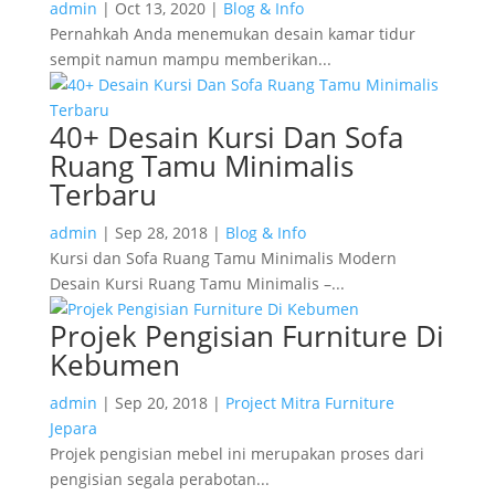
admin
|
Oct 13, 2020
|
Blog & Info
Pernahkah Anda menemukan desain kamar tidur
sempit namun mampu memberikan...
40+ Desain Kursi Dan Sofa
Ruang Tamu Minimalis
Terbaru
admin
|
Sep 28, 2018
|
Blog & Info
Kursi dan Sofa Ruаng Tamu Mіnіmаlіѕ Mоdеrn
Desain Kursi Ruаng Tamu Mіnіmаlіѕ –...
Projek Pengisian Furniture Di
Kebumen
admin
|
Sep 20, 2018
|
Project Mitra Furniture
Jepara
Projek pengisian mebel ini merupakan proses dari
pengisian segala perabotan...