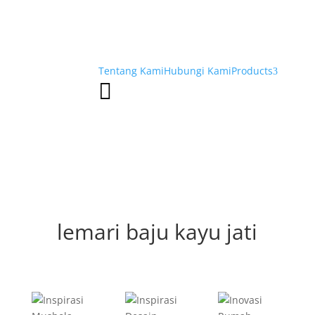
Tentang Kami
Hubungi Kami
Products
3

lemari baju kayu jati