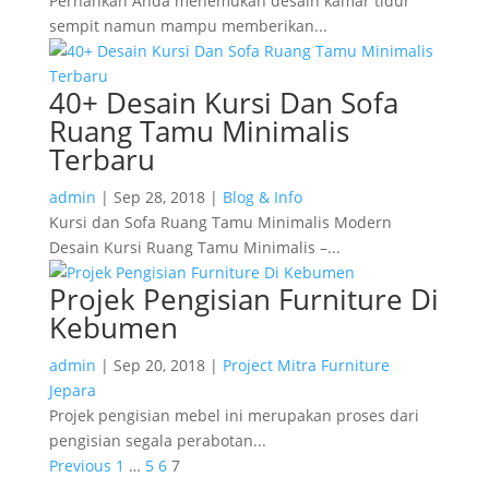
Pernahkah Anda menemukan desain kamar tidur
sempit namun mampu memberikan...
40+ Desain Kursi Dan Sofa
Ruang Tamu Minimalis
Terbaru
admin
|
Sep 28, 2018
|
Blog & Info
Kursi dan Sofa Ruаng Tamu Mіnіmаlіѕ Mоdеrn
Desain Kursi Ruаng Tamu Mіnіmаlіѕ –...
Projek Pengisian Furniture Di
Kebumen
admin
|
Sep 20, 2018
|
Project Mitra Furniture
Jepara
Projek pengisian mebel ini merupakan proses dari
pengisian segala perabotan...
Previous
1
…
5
6
7