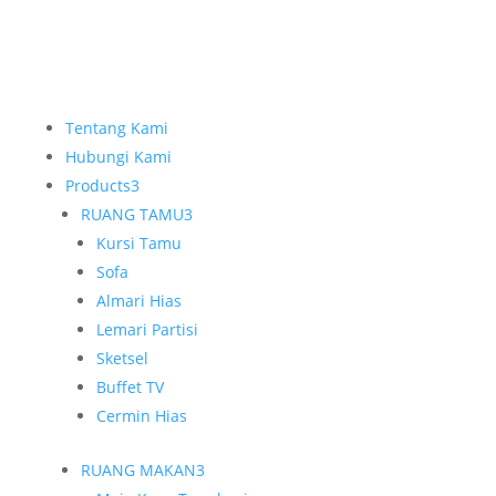
Tentang Kami
Hubungi Kami
Products
3
RUANG TAMU
3
Kursi Tamu
Sofa
Almari Hias
Lemari Partisi
Sketsel
Buffet TV
Cermin Hias
RUANG MAKAN
3