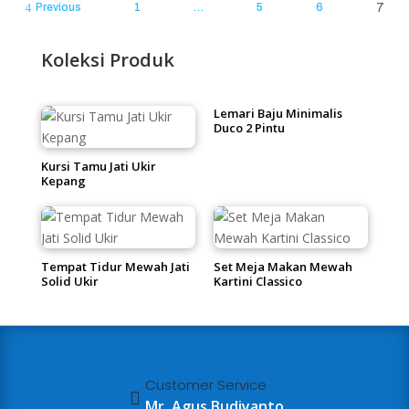
Previous
1
…
5
6
7
Koleksi Produk
Lemari Baju Minimalis
Duco 2 Pintu
Kursi Tamu Jati Ukir
Kepang
Tempat Tidur Mewah Jati
Set Meja Makan Mewah
Solid Ukir
Kartini Classico
Customer Service

Mr. Agus Budiyanto