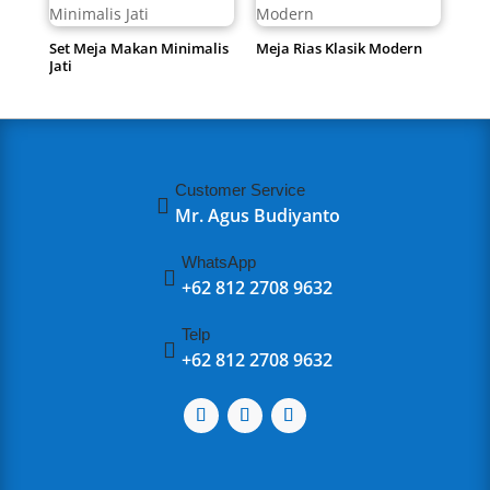
Set Meja Makan Minimalis
Meja Rias Klasik Modern
Jati
Customer Service

Mr. Agus Budiyanto
WhatsApp

+62 812 2708 9632
Telp

+62 812 2708 9632