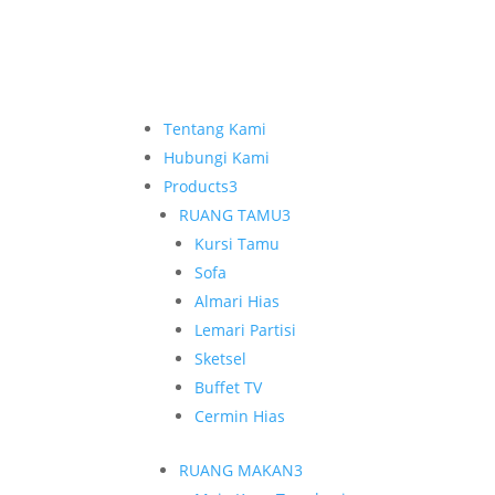
Tentang Kami
Hubungi Kami
Products
3
RUANG TAMU
3
Kursi Tamu
Sofa
Almari Hias
Lemari Partisi
Sketsel
Buffet TV
Cermin Hias
RUANG MAKAN
3