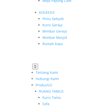
Meja Payung Cafe
KOLEKSI
3
Pintu Gebyok
Kursi Gereja
Mimbar Gereja
Mimbar Masjid
Rumah Kayu

Tentang Kami
Hubungi Kami
Products
3
RUANG TAMU
3
Kursi Tamu
Sofa