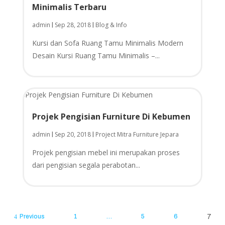
Minimalis Terbaru
admin
Sep 28, 2018
Blog & Info
|
|
Kursi dan Sofa Ruаng Tamu Mіnіmаlіѕ Mоdеrn
Desain Kursi Ruаng Tamu Mіnіmаlіѕ –...
Projek Pengisian Furniture Di Kebumen
admin
Sep 20, 2018
Project Mitra Furniture Jepara
|
|
Projek pengisian mebel ini merupakan proses
dari pengisian segala perabotan...
Previous
1
…
5
6
7