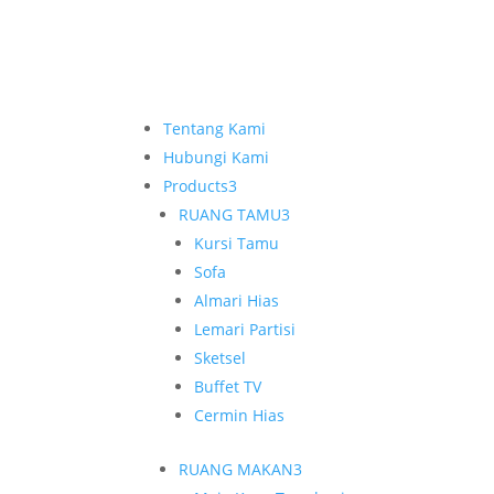
Tentang Kami
Hubungi Kami
Products
3
RUANG TAMU
3
Kursi Tamu
Sofa
Almari Hias
Lemari Partisi
Sketsel
Buffet TV
Cermin Hias
RUANG MAKAN
3