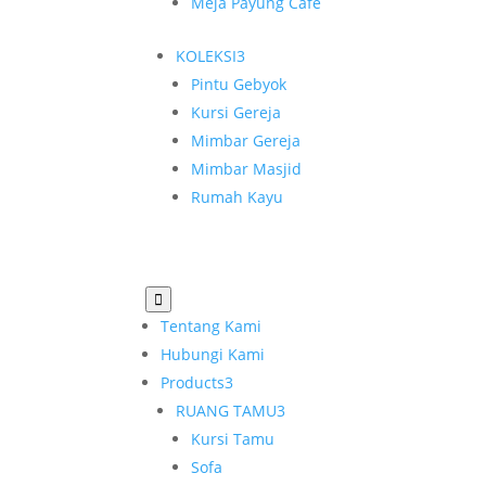
Meja Payung Cafe
KOLEKSI
3
Pintu Gebyok
Kursi Gereja
Mimbar Gereja
Mimbar Masjid
Rumah Kayu

Tentang Kami
Hubungi Kami
Products
3
RUANG TAMU
3
Kursi Tamu
Sofa