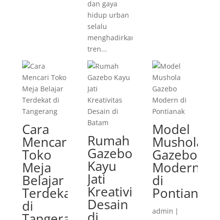
dan gaya
hidup urban
selalu
menghadirkan
tren...
Cara
Model
Rumah
Mencari
Mushola
Gazebo
Toko
Gazebo
Kayu
Meja
Modern
Jati
Belajar
di
Kreativitas
Terdekat
Pontianak
Desain
di
admin
|
di
Tangerang