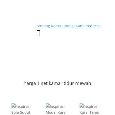
Tentang Kami
Hubungi Kami
Products
3

harga 1 set kamar tidur mewah