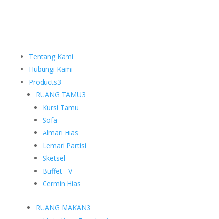
Tentang Kami
Hubungi Kami
Products
3
RUANG TAMU
3
Kursi Tamu
Sofa
Almari Hias
Lemari Partisi
Sketsel
Buffet TV
Cermin Hias
RUANG MAKAN
3